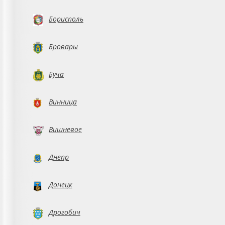
Борисполь
Бровары
Буча
Винница
Вишневое
Днепр
Донецк
Дрогобич