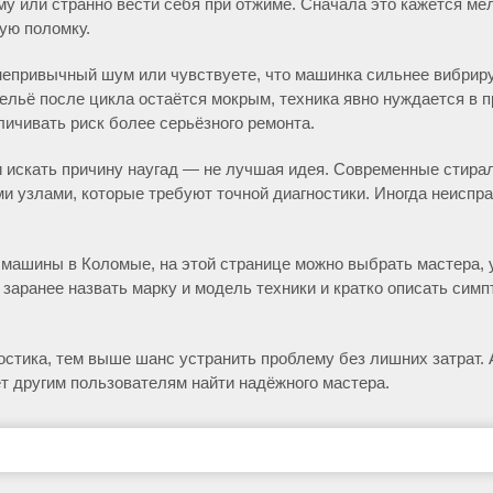
у или странно вести себя при отжиме. Сначала это кажется ме
ую поломку.
епривычный шум или чувствуете, что машинка сильнее вибрируе
ельё после цикла остаётся мокрым, техника явно нуждается в 
личивать риск более серьёзного ремонта.
и искать причину наугад — не лучшая идея. Современные сти
и узлами, которые требуют точной диагностики. Иногда неиспра
 машины в Коломые, на этой странице можно выбрать мастера, 
 заранее назвать марку и модель техники и кратко описать си
стика, тем выше шанс устранить проблему без лишних затрат. 
т другим пользователям найти надёжного мастера.