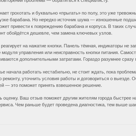
 повторении проблемы — обратиться к специалисту.
ает грохотать и буквально «прыгать» по полу, это уже тревожны
рузке барабана. Но нередко источник шума — изношенные подш
ожет привести к повреждению барабана и корпуса. В таких слу
нт обойдётся дешевле, чем замена ключевых узлов.
е реагирует на нажатие кнопки. Панель тёмная, индикаторы не з
 модуля управления или неисправность кнопки питания. Самос
чиваются дополнительными затратами. Гораздо разумнее сразу 
е начала работать нестабильно, не стоит ждать, пока проблема
 ремонту, уточнить условия работы и договориться о выезде. 
лей — это поможет принять взвешенное решение.
ть оценку. Ваш отзыв поможет другим жителям города быстрее 
рвиса. Чем раньше будет проведена диагностика, тем выше шан