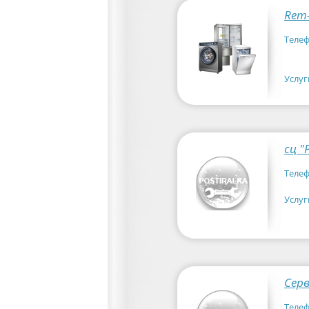
Rem-
Телеф
Услуг
сц 
Телеф
Услуг
Сер
Телеф