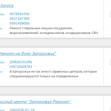
Service
он:
0678944336
0637187390
0991409056
Ремонт стиральных машин,посудомоек,
и:
водонагревателей, холодильников, кондиционеров, СВЧ
"Ремонт на дому Запорожье"
он:
(095)8101286
(097)2609783
В Запорожье не так много сервисных центров, которые
и:
специализируются только на определенных
направлениях бытовой техники
висный центр "Запорожье Ремонт"
он:
(050)536-61-79