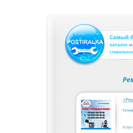
Самый 
каталог 
стиральны
Ре
⚡Ре
Телеф
Услуг