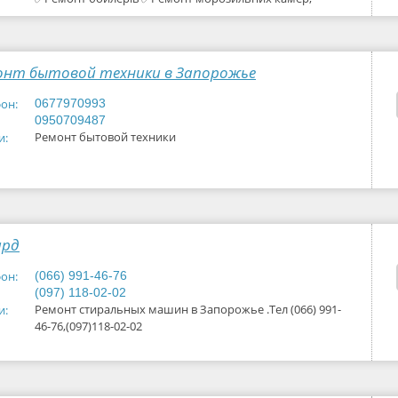
кондиціонерів, котлів та колонок вдома
онт бытовой техники в Запорожье
он:
0677970993
0950709487
Ремонт бытовой техники
и:
ард
он:
(066) 991-46-76
(097) 118-02-02
Ремонт стиральных машин в Запорожье .Тел (066) 991-
и:
46-76,(097)118-02-02