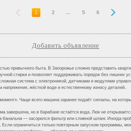
1
2
...
5
6
Добавить объявление
стью привычного быта. В Запорожье сложно представить кварти
ручной стирки и позволяет поддерживать порядок без лишних у
а сложная система с электроникой, датчиками и модулями управл
м напряжения, жёсткой воде и естественному износу деталей.
момент». Чаще всего машина заранее подаёт сигналы, на котор
ма завершена, но в барабане остаётся вода. Люк не открывается
а банальна — засорился фильтр или сливной шланг. Иногда про
. Если ограничиться только повторным запуском программы, мо