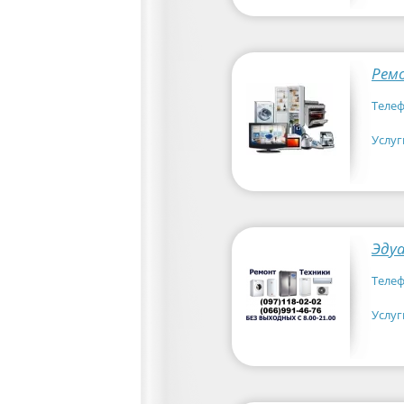
Рем
Телеф
Услуг
Эду
Телеф
Услуг