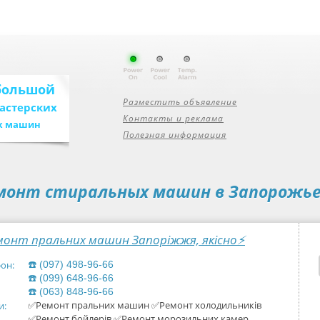
большой
Разместить объявление
мастерских
Контакты и реклама
х машин
Полезная информация
монт стиральных машин в Запорожь
монт пральних машин Запоріжжя, якiсно⚡
он:
☎️ (097) 498-96-66
☎️ (099) 648-96-66
☎️ (063) 848-96-66
✅Ремонт пральних машин ✅Ремонт холодильників
и:
✅Ремонт бойлерів ✅Ремонт морозильних камер,