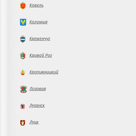
Ковель
Коломыя
Кременчуг
Кривой Рог
Кропивницкий
Лозовая
Луганск
Луцк