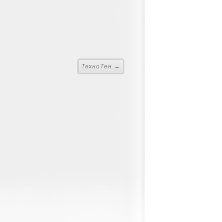
ТехноТен →