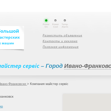
большой
Разместить объявление
мастерских
Контакты и реклама
х машин
Полезная информация
айстер сервіс
– Город
Ивано-Франковс
Ивано-Франковске
>
Компания майстер сервіс
ранковск
ир