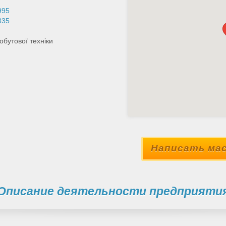
995
835
обутової техніки
Написать мас
Описание деятельности предприяти