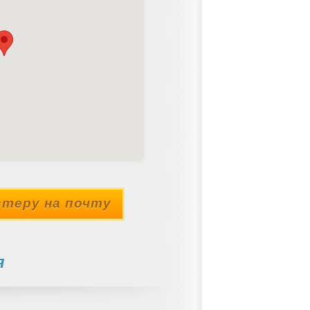
теру на почту
я