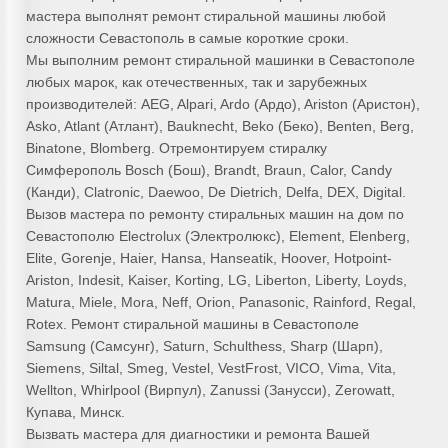
мастера выполнят ремонт стиральной машины любой
сложности Севастополь в самые короткие сроки.
Мы выполним ремонт стиральной машинки в Севастополе
любых марок, как отечественных, так и зарубежных
производителей: AEG, Alpari, Ardo (Ардо), Ariston (Аристон),
Asko, Atlant (Атлант), Bauknecht, Beko (Беко), Benten, Berg,
Binatone, Blomberg. Отремонтируем стиралку
Симферополь Bosch (Бош), Brandt, Braun, Calor, Candy
(Канди), Clatronic, Daewoo, De Dietrich, Delfa, DEX, Digital.
Вызов мастера по ремонту стиральных машин на дом по
Севастополю Electrolux (Электролюкс), Element, Elenberg,
Elite, Gorenje, Haier, Hansa, Hanseatik, Hoover, Hotpoint-
Ariston, Indesit, Kaiser, Korting, LG, Liberton, Liberty, Loyds,
Matura, Miele, Mora, Neff, Orion, Panasonic, Rainford, Regal,
Rotex. Ремонт стиральной машины в Севастополе
Samsung (Самсунг), Saturn, Schulthess, Sharp (Шарп),
Siemens, Siltal, Smeg, Vestel, VestFrost, VICO, Vima, Vita,
Wellton, Whirlpool (Вирпул), Zanussi (Занусси), Zerowatt,
Купава, Минск.
Вызвать мастера для диагностики и ремонта Вашей