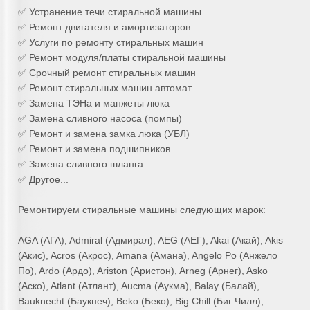
✅ Устранение течи стиральной машины
✅ Ремонт двигателя и амортизаторов
✅ Услуги по ремонту стиральных машин
✅ Ремонт модуля/платы стиральной машины
✅ Срочный ремонт стиральных машин
✅ Ремонт стиральных машин автомат
✅ Замена ТЭНа и манжеты люка
✅ Замена сливного насоса (помпы)
✅ Ремонт и замена замка люка (УБЛ)
✅ Ремонт и замена подшипников
✅ Замена сливного шланга
✅ Другое...
Ремонтируем стиральные машины следующих марок:
AGA (АГА), Admiral (Адмирал), AEG (АЕГ), Akai (Акай), Akis
(Акис), Acros (Акрос), Amana (Амана), Angelo Po (Анжело
По), Ardo (Ардо), Ariston (Аристон), Arneg (Арнег), Asko
(Аско), Atlant (Атлант), Aucma (Аукма), Balay (Балай),
Bauknecht (Баукнеч), Beko (Беко), Big Chill (Биг Чилл),