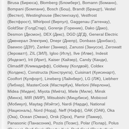
Birusa (Бирюса), Blomberg (Бломберг), Bomann (Боманн),
Bompani (Бомпани), Bosch (Бош), Brandt (Брандт), Vestel
(Вестел), Westinghouse (Вестингхауз), Vestfrost
(Вестфрост), Whirlpool (Вирпул), Gaggenau (Гаггенау),
GoldStar (ГолдСтар), Gorenje (Горение), Dako (Дако),
Desmon (Десмон), DEX (Декс), DGD (ДГД), General Electric
(Дженерал Электрик), Dnepr (Днепр), Donbass (Донбасс),
Daewoo (ДЭУ), Zanker (Занкер), Zanussi (Занусси), Zerowatt
(Зероватт), ZIL (ЗИЛ), Igloo (Иглу), Ilve (Илве), Indesit
(Индезит), Irit (Ирит), Kaiser (Кайзер), Candy (Канди),
Climadiff (Климадифф), Coldway (Колдвэй), Coldex
(Колдекс), Constructa (Конструкта), Cuisinart (Куисинарт),
Coolfort (Кулфорт), Lineberg (Лайнберг), LG (ЛЖ), Liebherr
(Либхер), MasterCook (МастерКук), Merloni (Мерлони),
Midea (Мидея), Miyota (Миёта), Miele (Миле), Minsk
(Минск), MIR (МИР), Mitsubishi (Мицубиси), Mobicool
(Мобикул), Maytag (Мэйтэг), Nardi (Нарди), National
(Националь), Nord (Норд), Neff (Нэфф), OAK (ОАК), Oka
(Ока), Ocean (Океан), Orsk (Орск), Pamir (Памир),
Panasonic (Панасоник), Pozis (Позис), Polar (Полар), Polus