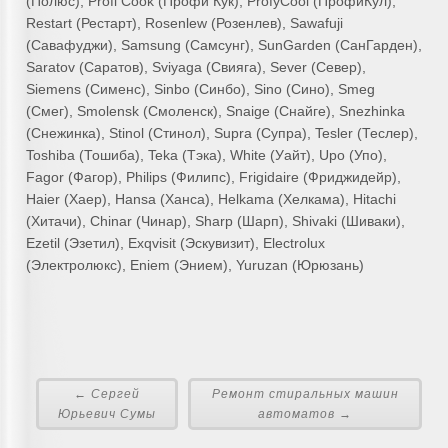
(Полюс), Profi Cook (Профи Кук), ProfyCool (ПрофиКул),
Restart (Рестарт), Rosenlew (Розенлев), Sawafuji
(Савафуджи), Samsung (Самсунг), SunGarden (СанГарден),
Saratov (Саратов), Sviyaga (Свияга), Sever (Север),
Siemens (Сименс), Sinbo (Синбо), Sino (Сино), Smeg
(Смег), Smolensk (Смоленск), Snaige (Снайге), Snezhinka
(Снежинка), Stinol (Стинол), Supra (Супра), Tesler (Теслер),
Toshiba (Тошиба), Teka (Тэка), White (Уайт), Upo (Упо),
Fagor (Фагор), Philips (Филипс), Frigidaire (Фриджидейр),
Haier (Хаер), Hansa (Ханса), Helkama (Хелкама), Hitachi
(Хитачи), Chinar (Чинар), Sharp (Шарп), Shivaki (Шиваки),
Ezetil (Эзетил), Exqvisit (Эскувизит), Electrolux
(Электролюкс), Eniem (Энием), Yuruzan (Юрюзань)
← Сергей
Ремонт стиральных машин
Юрьевич Сумы
автоматов →