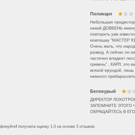
Поликарп
Небольшая предисто
некий ДОВБЕНЬ имену
повторить уже извест
компашку "МАСТЕР 911
Очень жаль, что народ
развод. А сейчас он и
частично владеет лес
гривень" , КАРЛ, это к
всякой ерундой, лишь
немного прибарахлить
Белокурый
ДИРЕКТОР ЛОХОТРОН
ЗАПОМНИТЕ ЭТОГО 
ОБРАЩАЙТЕСЬ В ЕГ
онуйте❗ получила оценку 1.0 на основе 3 отзывов.