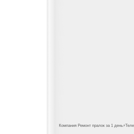
Компания Ремонт пралок за 1 день⚡Телеф