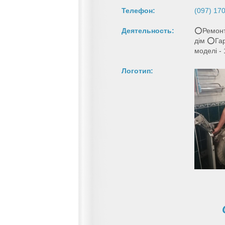
Телефон:
(097) 17
Деятельность:
⭕Ремонт 
дім ⭕Гара
моделі -
Логотип: