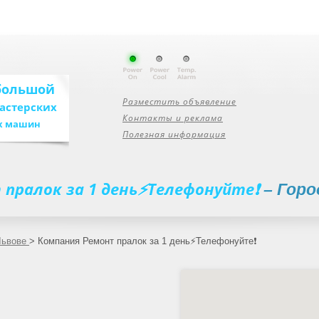
большой
Разместить объявление
мастерских
Контакты и реклама
х машин
Полезная информация
 пралок за 1 день⚡Телефонуйте❗
– Гор
Львове
>
Компания Ремонт пралок за 1 день⚡Телефонуйте❗