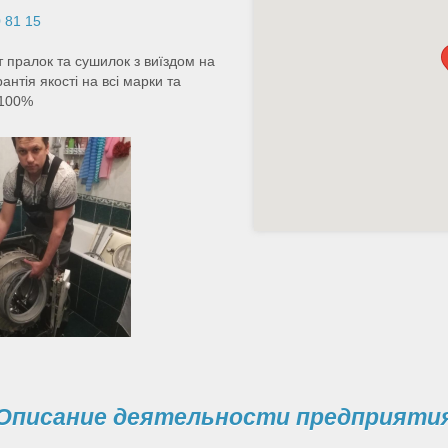
0 81 15
пралок та сушилок з виїздом на
нтія якості на всі марки та
 100%
Описание деятельности предприяти