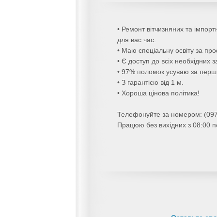
• Ремонт вітчизняних та імпор
для вас час.
• Маю спеціальну освіту за пр
• Є доступ до всіх необхідних 
• 97% поломок усуваю за перши
• З гарантією від 1 м.
• Хороша цінова політика!
Телефонуйте за номером: (097
Працюю без вихідних з 08:00 п