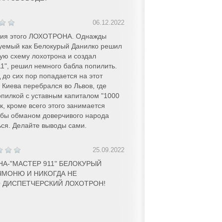
06.12.2022
рия этого ЛОХОТРОНА. Однажды
емый как Белокурый Данилко решил
ную схему лохотрона и создал
", решил немного бабла попилить.
 до сих пор попадается на этот
з Киева перебрался во Львов, где
опилкой с уставным капиталом "1000
ак, кроме всего этого занимается
 бы обманом доверчивого народа
ся. Делайте выводы сами.
25.09.2022
А-"МАСТЕР 911" БЕЛОКУРЫЙ
ЧМОНЮ И НИКОГДА НЕ
О ДИСПЕТЧЕРСКИЙ ЛОХОТРОН!