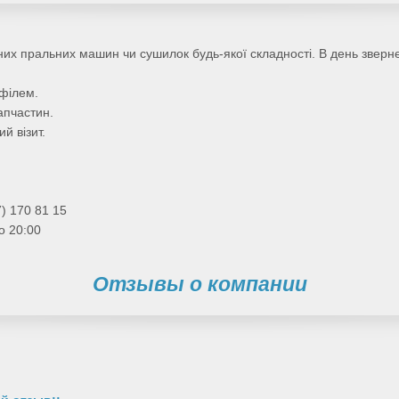
тних пральних машин чи сушилок будь-якої складності. В день зверн
офілем.
запчастин.
й візит.
) 170 81 15
о 20:00
Отзывы о компании