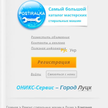
Самый большой
каталог мастерских
стиральных машин
Разместить объявление
Контакты и реклама
Полезная информация
Рус
Укр
Регистрация
Войти
Связаться с нами
ОНИКС-Сервис
– Город
Луцк
Главная
>
Ремонт стиральных машин в Луцке
>
Компания