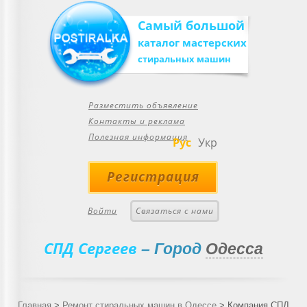
Самый большой
каталог мастерских
стиральных машин
Разместить объявление
Контакты и реклама
Полезная информация
Рус
Укр
Регистрация
Войти
Связаться с нами
СПД Сергеев
– Город
Одесса
Главная
>
Ремонт стиральных машин в Одессе
>
Компания СПД