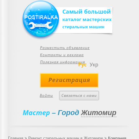
Самый большой
каталог мастерских
стиральных машин
Разместить объявление
Контакты и реклама
Полезная информация
Рус
Укр
Регистрация
Войти
Связаться с нами
Мастер
– Город
Житомир
Главная
>
Ремонт стиральных машин в Житомире
>
Компания