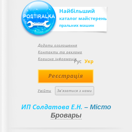
Найбільший
каталог майстерень
пральних машин
Додати оголошення
Контакти та реклама
Корисна інформація
Рус
Укр
Реєстрація
Увійти
Зв'язатися з нами
ИП Солдатова Е.Н.
– Місто
Бровары