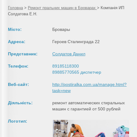
Головна
>
Ремонт пральних машин в Броварах
>
Компанія ИП
Солдатова Е.Н.
Місто:
Бровары
Адреса:
Героев Сталинграда 22
Представник:
Солдатов Данил
Телефон:
89185118300
89885770565 диспетчер
Веб-сайт:
http://postiralka.com.ua/manage.html?
task=new
Діяльність:
ремонт автоматических стиральных
машин с гарантией от 500 рублей
Логотип: