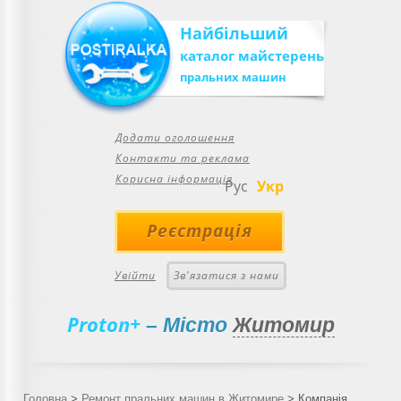
Найбільший
каталог майстерень
пральних машин
Додати оголошення
Контакти та реклама
Корисна інформація
Рус
Укр
Реєстрація
Увійти
Зв'язатися з нами
Proton+
– Місто
Житомир
Головна
>
Ремонт пральних машин в Житомире
>
Компанія