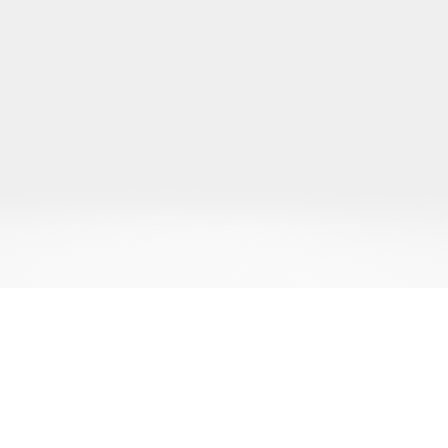
 реклама
Корисна інформація
Новини
 каталог майстерень з ремонту пральних машин.