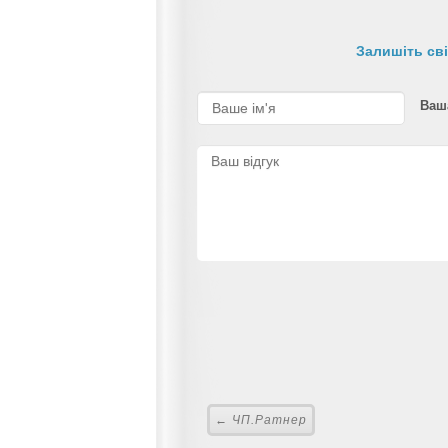
Залишіть сві
Ваша
← ЧП.Ратнер