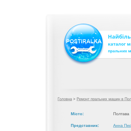
Найбіл
каталог 
пральних 
Головна
>
Ремонт пральних машин в По
Місто:
Полтава
Представник:
Анна Пе