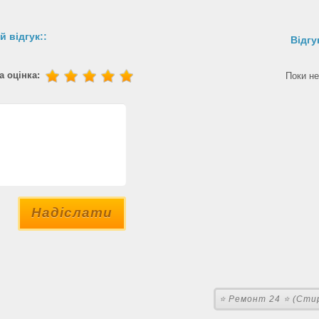
й відгук::
Відгу
 оцінка:
Поки не
Надіслати
⭐ Ремонт 24 ⭐ (Сти