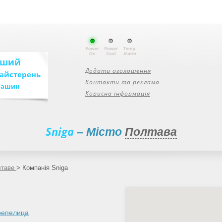
ьший
Додати оголошення
майстерень
Контакти та реклама
машин
Корисна інформація
Sniga
– Місто
Полтава
лтаве
>
Компанія Sniga
репелица