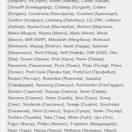
(Индезит), Irit (Ирит), Kaiser (Кайзер), Candy (Канди),
Climadiff (Климадифф), Coldway (Колдвэй), Coldex
(Колдекс), Constructa (Конструкта), Cuisinart (Куисинарт),
Coolfort (Кулфорт), Lineberg (Лайнберг), LG (ЛЖ), Liebherr
(Либхер), MasterCook (МастерКук), Merloni (Мерлони),
Midea (Мидея), Miyota (Миёта), Miele (Миле), Minsk
(Минск), MIR (МИР), Mitsubishi (Мицубиси), Mobicool
(Мобикул), Maytag (Мэйтэг), Nardi (Нарди), National
(Националь), Nord (Норд), Neff (Нэфф), OAK (ОАК), Oka
(Ока), Ocean (Океан), Orsk (Орск), Pamir (Памир),
Panasonic (Панасоник), Pozis (Позис), Polar (Полар), Polus
(Полюс), Profi Cook (Профи Кук), ProfyCool (ПрофиКул),
Restart (Рестарт), Rosenlew (Розенлев), Sawafuji
(Савафуджи), Samsung (Самсунг), SunGarden (СанГарден),
Saratov (Саратов), Sviyaga (Свияга), Sever (Север),
Siemens (Сименс), Sinbo (Синбо), Sino (Сино), Smeg
(Смег), Smolensk (Смоленск), Snaige (Снайге), Snezhinka
(Снежинка), Stinol (Стинол), Supra (Супра), Tesler (Теслер),
Toshiba (Тошиба), Teka (Тэка), White (Уайт), Upo (Упо),
Fagor (Фагор), Philips (Филипс), Frigidaire (Фриджидейр),
Haier (Хаер), Hansa (Ханса), Helkama (Хелкама), Hitachi