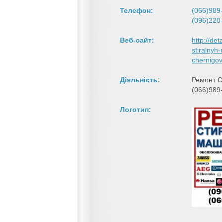
Телефон:
(066)989
(096)220
Веб-сайт:
http://de
stiralnyh
chernigo
Діяльність:
Ремонт 
(066)989
Логотип: