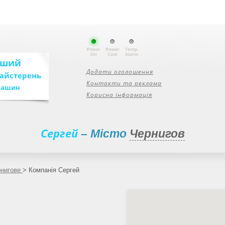
ьший
Додати оголошення
майстерень
Контакти та реклама
машин
Корисна інформація
Сергей
– Місто
Чернигов
рнигове
>
Компанія Сергей