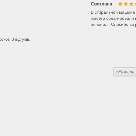
Светлана
В стиральной машине 
мастер среагировали 
починил . Спасибо за 
снові 3 відгуків.
⚡Ремонт п