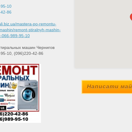
-95-10
-42-86
tali.biz.ua/mastera-po-remontu-
-mashin/remont-stiralnyh-mashin-
v-066-989-95-10
Стиральных машин Чернигов
-95-10, (096)220-42-86
Написати май