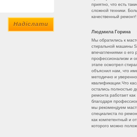
приятно, что есть та
сложной техники. Бол
качественный ремонт!
Надіслати
Людмила Горина
Мы обратились к мас
стиральной машины Sa
впечатлениями о его 
профессионализм и оп
этапе осмотрел стира
объяснил нам, что им
методично и уверенно,
квалификации.Что кас
остались полностью 
ремонта работает как 
благодаря профессио
мы рекомендуем масте
специалиста по ремон
как компетентный и о
которого можно полож