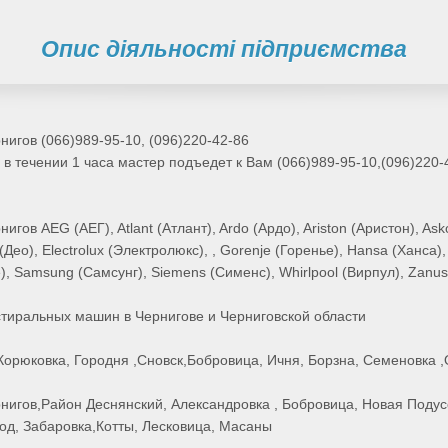
Опис діяльності підприємства
игов (066)989-95-10, (096)220-42-86
в течении 1 часа мастер подъедет к Вам (066)989-95-10,(096)220-
ов AEG (АЕГ), Atlant (Атлант), Ardo (Ардо), Ariston (Аристон), Asko
ео), Electrolux (Электролюкс), , Gorenje (Горенье), Hansa (Ханса), 
е), Samsung (Самсунг), Siemens (Сименс), Whirlpool (Вирпул), Zanus
тиральных машин в Чернигове и Черниговской области
Корюковка, Городня ,Сновск,Бобровица, Ичня, Борзна, Семеновка ,
игов,Район Деснянский, Александровка , Бобровица, Новая Подус
од, Забаровка,Котты, Лесковица, Масаны