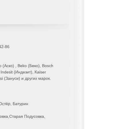
42-86
 (Аско) , Beko (Беко), Bosch
Indesit (Индезит), Kaiser
si (Зануси) и других марок.
Остёр, Батурин
овка,Старая Подусовка,