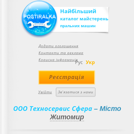
Найбільший
каталог майстерень
пральних машин
Додати оголошення
Контакти та реклама
Корисна інформація
Рус
Укр
Реєстрація
Увійти
Зв'язатися з нами
ООО Техносервис Сфера
– Місто
Житомир