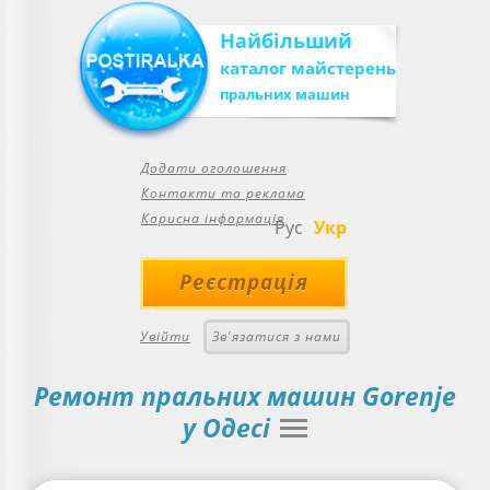
Найбільший
каталог майстерень
пральних машин
Додати оголошення
Контакти та реклама
Корисна інформація
Рус
Укр
Реєстрація
Увійти
Зв'язатися з нами
Ремонт пральних машин Gorenje
у Одесі