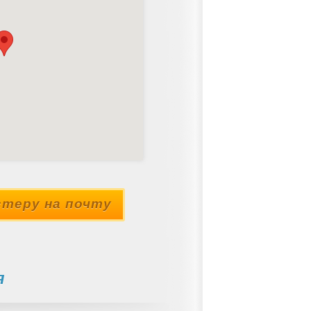
теру на почту
я