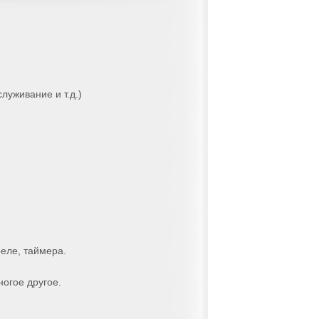
луживание и т.д.)
реле, таймера.
ногое другое.