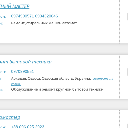
ТНЫЙ МАСТЕР
он:
0974990571 0994320046
Ремонт ,стиральных машин автомат
и:
онт бытовой техники
он:
0970990551
Аркадия, Одесса, Одесская область, Украина,
:
смотреть на
карте.
Обслуживание и ремонт крупной бытовой техники
и:
номастер
он:
+38 096 025 2923