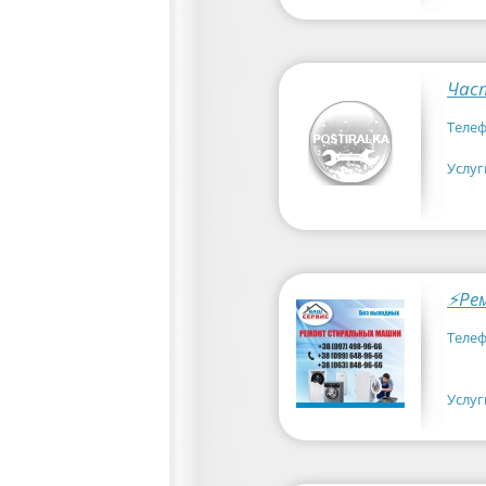
Час
Телеф
Услуг
⚡Ре
Телеф
Услуг