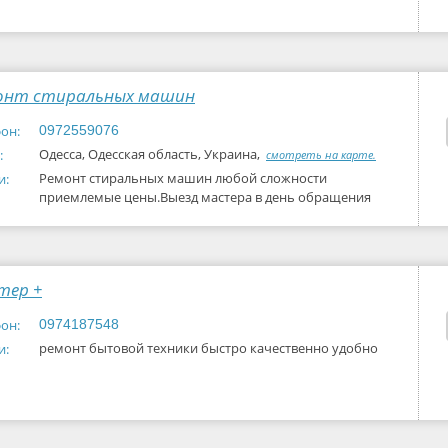
онт стиральных машин
он:
0972559076
Одесса, Одесская область, Украина,
:
смотреть на карте.
Ремонт стиральных машин любой сложности
и:
приемлемые цены.Выезд мастера в день обращения
тер +
он:
0974187548
ремонт бытовой техники быстро качественно удобно
и: