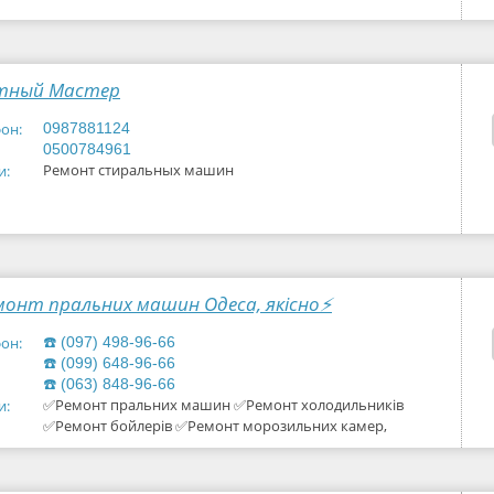
тный Мастер
он:
0987881124
0500784961
Ремонт стиральных машин
и:
монт пральних машин Одеса, якiсно⚡
он:
☎️ (097) 498-96-66
☎️ (099) 648-96-66
☎️ (063) 848-96-66
✅Ремонт пральних машин ✅Ремонт холодильників
и:
✅Ремонт бойлерів ✅Ремонт морозильних камер,
кондиціонерів, котлів та колонок вдома