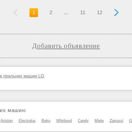
1
2
...
11
12
Добавить объявление
к пральних машин LG
них машин:
Ariston
Electrolux
Beko
Whirlpool
Candy
Miele
Zanussi
G