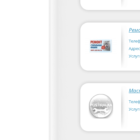
Рем
Телеф
Адрес
Услуг
Мас
Телеф
Услуг