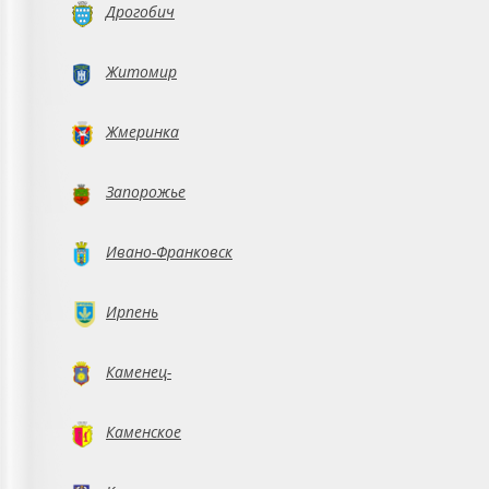
Дрогобич
Житомир
Жмеринка
Запорожье
Ивано-Франковск
Ирпень
Каменец-
Подольский
Каменское