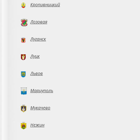
Кропивницкий
Лозовая
Луганск
Луцк
Львов
Мариуполь
Мукачево
Нежин