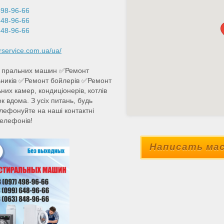
498-96-66
648-96-66
848-96-66
urservice.com.ua/ua/
 пральних машин ✅Ремонт
ників ✅Ремонт бойлерів ✅Ремонт
них камер, кондиціонерів, котлів
к вдома. З усіх питань, будь
елефонуйте на наші контактні
елефонів!
Написать мас