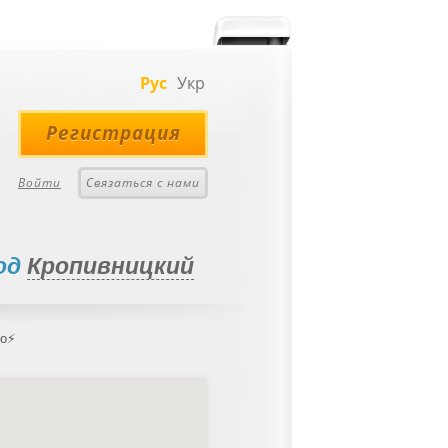
Рус
Укр
Регистрация
Войти
Связаться с нами
род
Кропивницкий
но⚡