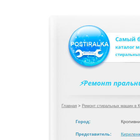
Самый 
каталог 
стиральны
⚡Ремонт пральни
Главная
>
Ремонт стиральных машин в 
Город:
Кропивн
Представитель:
Кириленк