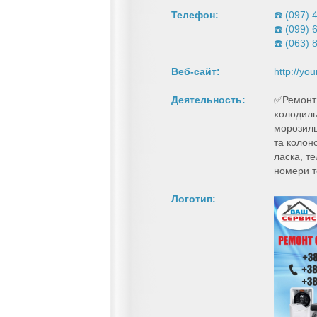
Телефон:
☎️ (097) 
☎️ (099) 
☎️ (063) 
Веб-сайт:
http://yo
Деятельность:
✅Ремонт
холодиль
морозиль
та колоно
ласка, т
номери т
Логотип: