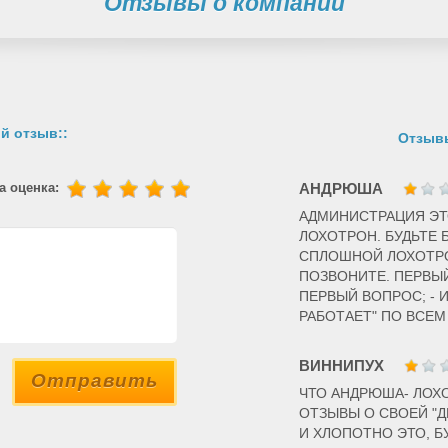
Отзывы о компании
й отзыв::
Отзывы
а оценка:
АНДРЮША
АДМИНИСТРАЦИЯ ЭТ
ЛОХОТРОН. БУДЬТЕ 
СПЛОШНОЙ ЛОХОТРО
ПОЗВОНИТЕ. ПЕРВЫ
ПЕРВЫЙ ВОПРОС; - И
РАБОТАЕТ" ПО ВСЕМ
ВИННИПУХ
Отправить
ЧТО АНДРЮША- ЛОХ
ОТЗЫВЫ О СВОЕЙ "
И ХЛОПОТНО ЭТО, Б