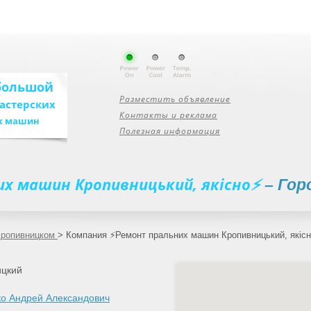
большой
Разместить объявление
мастерских
Контакты и реклама
х машин
Полезная информация
х машин Кропивницький, якiсно⚡
– Го
Кропивницком
>
Компания ⚡Ремонт пральних машин Кропивницький, якiс
ицкий
о Андрей Александович