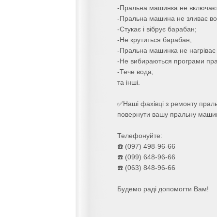
-Пральна машинка не включаєт
-Пральна машина не зливає во
-Стукає і вібрує барабан;
-Не крутиться барабан;
-Пральна машинка не нагріває 
-Не вибираються програми пр
-Тече вода;
та інші.
✅Наші фахівці з ремонту праль
повернути вашу пральну машин
Телефонуйте:
☎️ (097) 498-96-66
☎️ (099) 648-96-66
☎️ (063) 848-96-66
Будемо радi допомогти Вам!