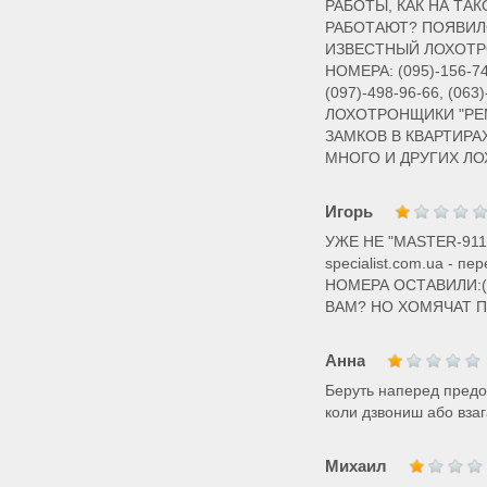
РАБОТЫ, КАК НА ТА
РАБОТАЮТ? ПОЯВИЛ
ИЗВЕСТНЫЙ ЛОХОТР
НОМЕРА: (095)-156-74
(097)-498-96-66, (0
ЛОХОТРОНЩИКИ "РЕ
ЗАМКОВ В КВАРТИРАХ
МНОГО И ДРУГИХ Л
Игорь
УЖЕ НЕ "MASTER-911" 
specialist.com.ua -
НОМЕРА ОСТАВИЛИ:(06
ВАМ? НО ХОМЯЧАТ П
Анна
Беруть наперед предоп
коли дзвониш або взаг
Михаил