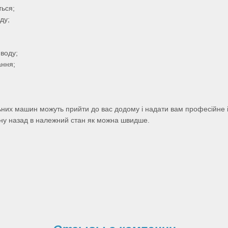
ься;
ду;
воду;
ання;
них машин можуть прийти до вас додому і надати вам професійне і
у назад в належний стан як можна швидше.