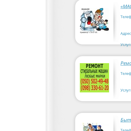
«МАС
Телеф
Адрес
Услуг
Рем
Телеф
Услуг
Быт
Телеф