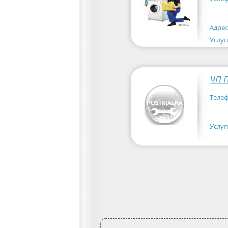
Адрес
Услуг
ЧП П
Телеф
Услуг