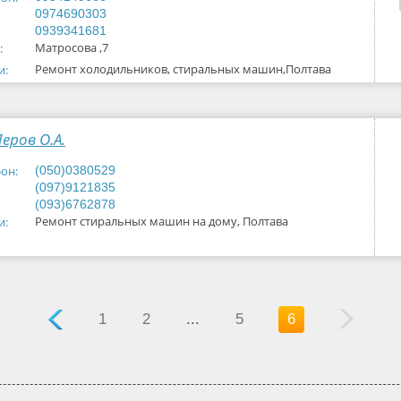
0974690303
0939341681
Матросова ,7
:
Ремонт холодильников, стиральных машин,Полтава
и:
еров О.А.
он:
(050)0380529
(097)9121835
(093)6762878
Ремонт стиральных машин на дому, Полтава
и:
1
2
...
5
6