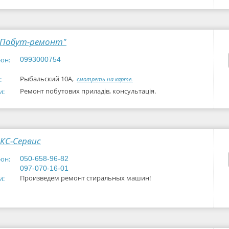
"Побут-ремонт"
он:
0993000754
Рыбальский 10А,
:
смотреть на карте.
Ремонт побутових приладів, консультація.
и:
КС-Сервис
он:
050-658-96-82
097-070-16-01
Произведем ремонт стиральных машин!
и: