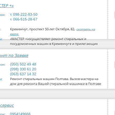
ТЕР +»
он:
т. 098-222-83-50
т. 066-515-28-67
Кременчуг, проспект 50-лет Октября, 82,
:
смотреть на
карте.
«МАСТЕР +»осуществляет ремонт стиральных и
и:
посудомоечных машин в Кременчуге и прилегающих
районах, Мы ремонтируем и
онт по Заявке
он:
(050) 502 49 48
(098) 330 61 20
(063) 637 14 32
Ремонт стиральных машин Полтава. Вызов мастера на
и:
дом для ремонта Вашей стиральной машинки в Полтаве
сервис
он:
0954149666