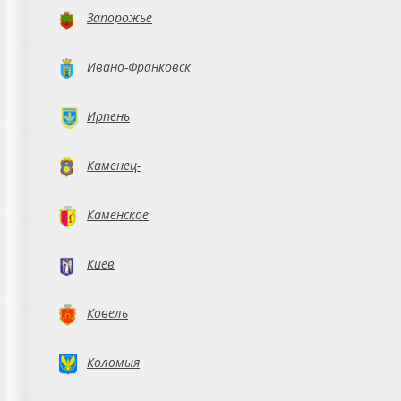
Запорожье
Ивано-Франковск
Ирпень
Каменец-
Подольский
Каменское
Киев
Ковель
Коломыя