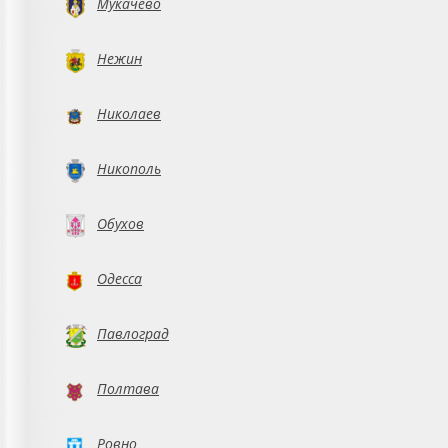
Мукачево
Нежин
Николаев
Никополь
Обухов
Одесса
Павлоград
Полтава
Ровно