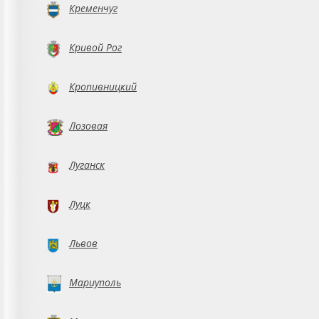
Кременчуг
Кривой Рог
Кропивницкий
Лозовая
Луганск
Луцк
Львов
Мариуполь